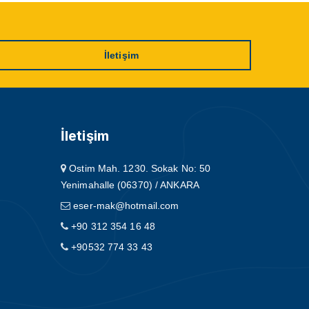
İletişim
İletişim
Ostim Mah. 1230. Sokak No: 50
Yenimahalle (06370) / ANKARA
eser-mak@hotmail.com
+90 312 354 16 48
+90532 774 33 43