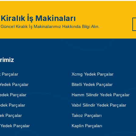
Kiralık İş Makinaları
Güncel Kiralık İş Makinalarımız Hakkında Bilgi Alın.
rimiz
 Parçalar
Xcmg Yedek Parçalar
Yedek Parçalar
Bitelli Yedek Parçalar
dek Parçalar
Hamm Silindir Yedek Parçalar
dek Parçalar
Vabıl Silindir Yedek Parçalar
ek Parçalar
Takoz Parçaları
Yedek Parçalar
Kaplin Parçaları