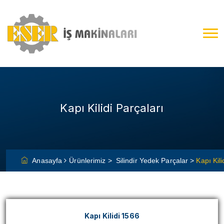
Kapı Kilidi Parçaları
Anasayfa
Ürünlerimiz >
Silindir Yedek Parçalar >
Kapı Kili
Kapı Kilidi 1566